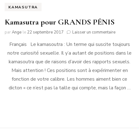
KAMASUTRA
Kamasutra pour GRANDS PÉNIS
sur
par
Ange
le
22 septembre 2017
Laisser un commentaire
Kamasutra
Français Le kamasoutra : Un terme qui suscite toujours
pour
GRANDS
notre curiosité sexuelle. Il y’a autant de positions dans le
PÉNIS
kamasoutra que de raisons d’avoir des rapports sexuels.
Mais attention ! Ces positions sont à expérimenter en
fonction de votre calibre. Les hommes aiment bien ce
dicton « ce n’est pas la taille qui compte, mais la façon …