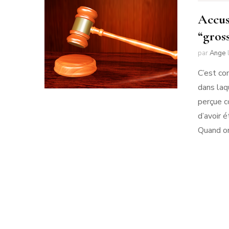
Accus
“gros
par
Ange
C’est co
dans laq
perçue c
d’avoir 
Quand on