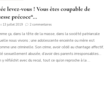
ée levez-vous ! Vous êtes coupable de
sesse précoce“…
sur
le
13 juillet 2019
2 commentaires
Accusée
mme ça, dans la tête de la masse, dans la société patriarcale
levez-
vous
uelle nous vivons ; une adolescente enceinte ou mère est
!
omme une criminelle. Son crime, avoir cédé au chantage affectif,
Vous
êtes
été sexuellement abusée, d’avoir des parents irresponsables…
coupable
 y réfléchit avec du recul, tout ce qu’on reproche à la …
de
“grossesse
précoce“…