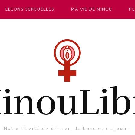
LEÇONS SENSUELLES
MA VIE DE MINOU
PL
inouLib
Notre liberté de désirer, de bander, de jouir…