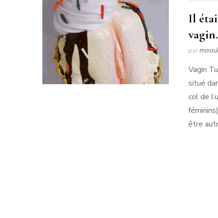
Il éta
vagin
par
minoul
Vagin Tu
situé dan
col de l
féminins
être aut