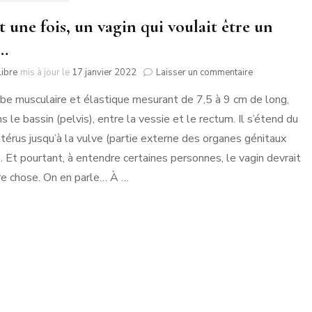
it une fois, un vagin qui voulait être un
…
sur
ibre
mis à jour le
17 janvier 2022
Laisser un commentaire
Il
be musculaire et élastique mesurant de 7,5 à 9 cm de long,
était
une
s le bassin (pelvis), entre la vessie et le rectum. Il s’étend du
fois,
’utérus jusqu’à la vulve (partie externe des organes génitaux
un
vagin
). Et pourtant, à entendre certaines personnes, le vagin devrait
qui
re chose. On en parle… À …
voulait
être
un
vagin…