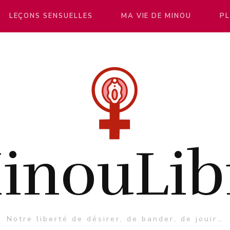
LEÇONS SENSUELLES
MA VIE DE MINOU
PL
inouLib
Notre liberté de désirer, de bander, de jouir…