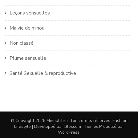
Leçons sensuelles
Ma vie de minou
Non classé
Plume sensuelle
Santé Sexuelle & reproductive
© Copyright 2026
MinouLibre
. Tous droits réservés.
Fashion
Lifestyle | Développé par
Blossom Themes
.Propulsé par
WordPress
.