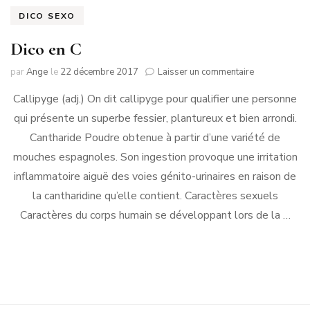
DICO SEXO
Dico en C
sur
par
Ange
le
22 décembre 2017
Laisser un commentaire
Dico
Callipyge (adj.) On dit callipyge pour qualifier une personne
en
C
qui présente un superbe fessier, plantureux et bien arrondi.
Cantharide Poudre obtenue à partir d’une variété de
mouches espagnoles. Son ingestion provoque une irritation
inflammatoire aiguë des voies génito-urinaires en raison de
la cantharidine qu’elle contient. Caractères sexuels
Caractères du corps humain se développant lors de la …