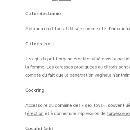
Clitoridectomie
Ablation du clitoris. Utilisée comme rite d’initiation
Clitoris
(n.m.)
Il s’agit du petit organe érectile situé dans la parti
la femme. Les caresses prodiguées au clitoris sont 
compte du fait que la
pénétration
vaginale n’entraî
Cockring
Accessoire du domaine des «
sex toys
« , souvent li
l’
érection
et à donner une impression de
turgescenc
Cocu(e)
(adj.)