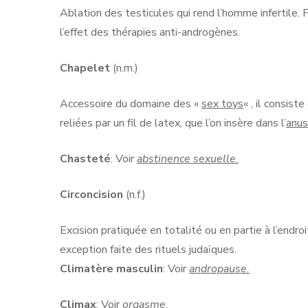
Ablation des testicules qui rend l’homme infertile. P
l’effet des thérapies anti-androgènes.
Chapelet
(n.m.)
Accessoire du domaine des «
sex toys
« , il consis
reliées par un fil de latex, que l’on insère dans l’
anus
Chasteté
: Voir
abstinence sexuelle.
Circoncision
(n.f.)
Excision pratiquée en totalité ou en partie à l’endro
exception faite des rituels judaïques.
Climatère masculin
: Voir
andropause.
Climax
: Voir
orgasme.