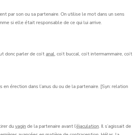
nt par son ou sa partenaire. On utilise le mot dans un sens
mme si elle était responsable de ce qui lui arrive.
ut donc parler de coït
anal
, coït buccal, coït intermammaire, coït
s en érection dans l’anus du ou de la partenaire. [Syn: relation
tirer du
vagin
de la partenaire avant l’
éjaculation
. Il s’agissait de
ernières avancées en matière de contraception. Hélas, la