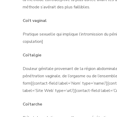
méthode s’avérait des plus faillibles.
Coït vaginal
Pratique sexuelle qui implique l’intromission du péni
copulation]
Coïtalgie
Douleur génitale provenant de la région abdominale 
pénétration vaginale, de l’orgasme ou de l’ensembl
form][contact-field label=’Nom’ type=’name’/][contac
label=’Site Web’ type=’url’/][contact-field label=’
Coïtarche