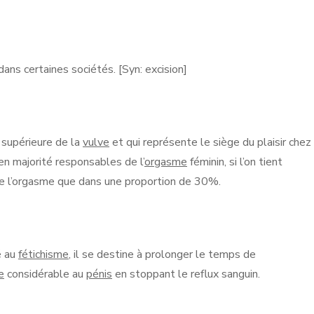
 dans certaines sociétés. [Syn: excision]
e supérieure de la
vulve
et qui représente le siège du plaisir chez
en majorité responsables de l’
orgasme
féminin, si l’on tient
ne l’orgasme que dans une proportion de 30%.
é au
fétichisme
, il se destine à prolonger le temps de
e
considérable au
pénis
en stoppant le reflux sanguin.