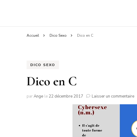
Accueil
Dico Sexo
Dico en C
DICO SEXO
Dico en C
s
par
Ange
le
22 décembre 2017
Laisser un commentaire
D
e
C