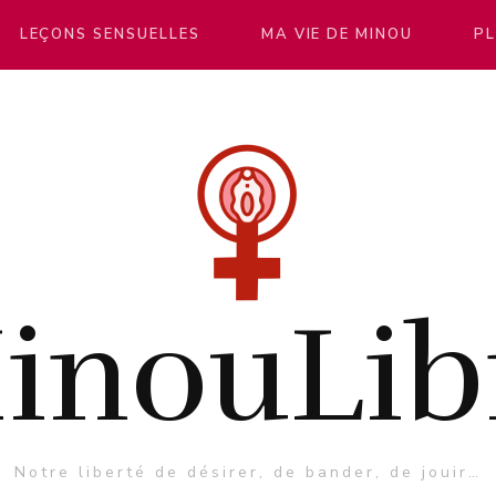
LEÇONS SENSUELLES
MA VIE DE MINOU
PL
inouLib
Notre liberté de désirer, de bander, de jouir…