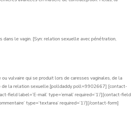
s dans le vagin. [Syn: relation sexuelle avec pénétration,
ou vulvaire qui se produit lors de caresses vaginales, de la
e de la relation sexuelle.[polldaddy poll=9902667] [contact-
t-field label=’E-mail’ type=’email’ required=’1’/][contact-field
Commentaire’ type=’textarea’ required=’1’/][/contact-form]