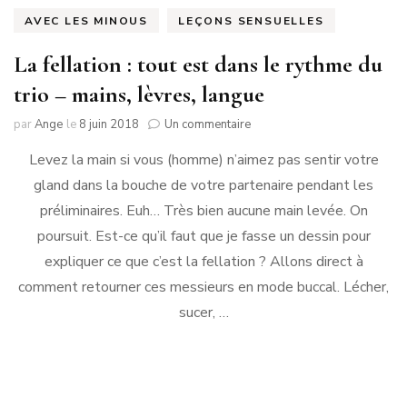
AVEC LES MINOUS
LEÇONS SENSUELLES
La fellation : tout est dans le rythme du
trio – mains, lèvres, langue
sur
par
Ange
le
8 juin 2018
Un commentaire
La
Levez la main si vous (homme) n’aimez pas sentir votre
fellation
:
gland dans la bouche de votre partenaire pendant les
tout
préliminaires. Euh… Très bien aucune main levée. On
est
dans
poursuit. Est-ce qu’il faut que je fasse un dessin pour
le
expliquer ce que c’est la fellation ? Allons direct à
rythme
comment retourner ces messieurs en mode buccal. Lécher,
du
trio
sucer, …
–
mains,
lèvres,
langue