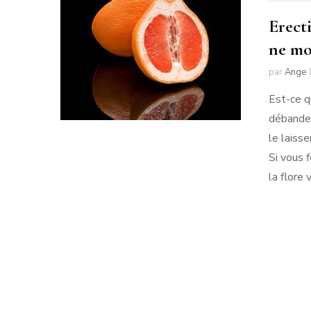
Erect
ne mo
par
Ange
Est-ce q
débande 
le laisse
Si vous 
la flore 