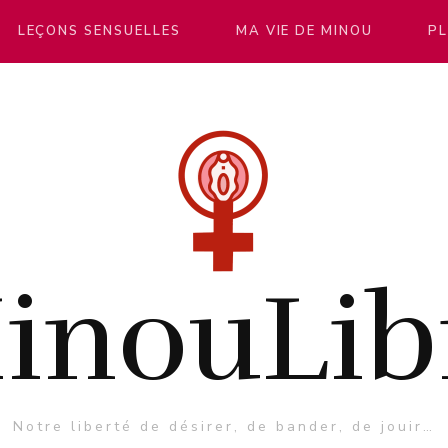
LEÇONS SENSUELLES
MA VIE DE MINOU
PL
inouLib
Notre liberté de désirer, de bander, de jouir…