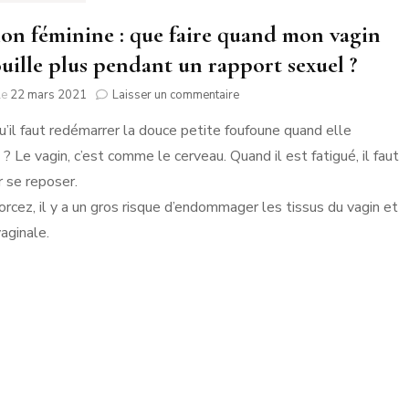
ion féminine : que faire quand mon vagin
uille plus pendant un rapport sexuel ?
sur
le
22 mars 2021
Laisser un commentaire
Erection
u’il faut redémarrer la douce petite foufoune quand elle
féminine
:
? Le vagin, c’est comme le cerveau. Quand il est fatigué, il faut
que
r se reposer.
faire
quand
forcez, il y a un gros risque d’endommager les tissus du vagin et
mon
vaginale.
vagin
ne
mouille
plus
pendant
un
rapport
sexuel
?