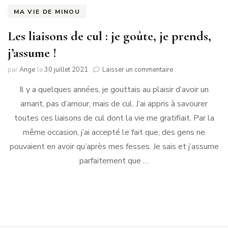
MA VIE DE MINOU
Les liaisons de cul : je goûte, je prends,
j’assume !
sur
par
Ange
le
30 juillet 2021
Laisser un commentaire
Les
Il y a quelques années, je gouttais au plaisir d’avoir un
liaisons
de
amant, pas d’amour, mais de cul. J’ai appris à savourer
cul
toutes ces liaisons de cul dont la vie me gratifiait. Par la
:
je
même occasion, j’ai accepté le fait que, des gens ne
goûte,
pouvaient en avoir qu’après mes fesses. Je sais et j’assume
je
parfaitement que …
prends,
j’assume
!