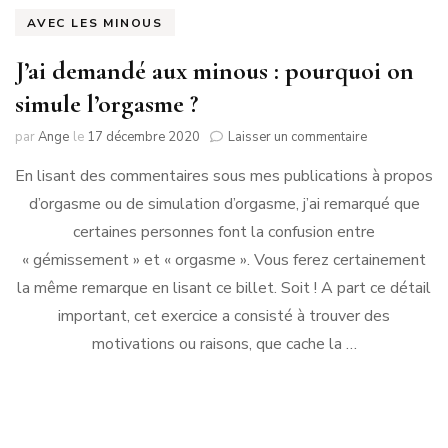
AVEC LES MINOUS
J’ai demandé aux minous : pourquoi on
simule l’orgasme ?
sur
par
Ange
le
17 décembre 2020
Laisser un commentaire
J’ai
En lisant des commentaires sous mes publications à propos
demandé
aux
d’orgasme ou de simulation d’orgasme, j’ai remarqué que
minous
certaines personnes font la confusion entre
:
pourquoi
« gémissement » et « orgasme ». Vous ferez certainement
on
la même remarque en lisant ce billet. Soit ! A part ce détail
simule
important, cet exercice a consisté à trouver des
l’orgasme
?
motivations ou raisons, que cache la …