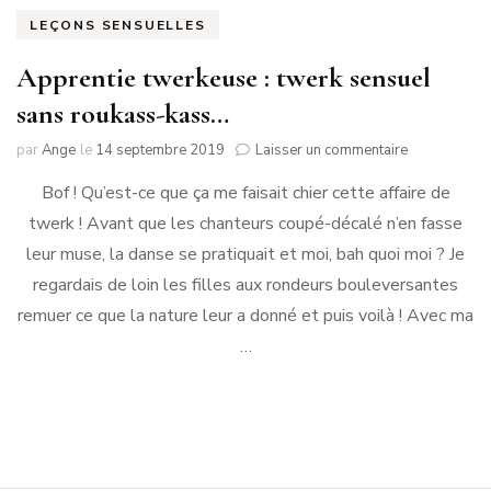
LEÇONS SENSUELLES
Apprentie twerkeuse : twerk sensuel
sans roukass-kass…
sur
par
Ange
le
14 septembre 2019
Laisser un commentaire
Apprentie
Bof ! Qu’est-ce que ça me faisait chier cette affaire de
twerkeuse
:
twerk ! Avant que les chanteurs coupé-décalé n’en fasse
twerk
leur muse, la danse se pratiquait et moi, bah quoi moi ? Je
sensuel
sans
regardais de loin les filles aux rondeurs bouleversantes
roukass-
remuer ce que la nature leur a donné et puis voilà ! Avec ma
kass…
…