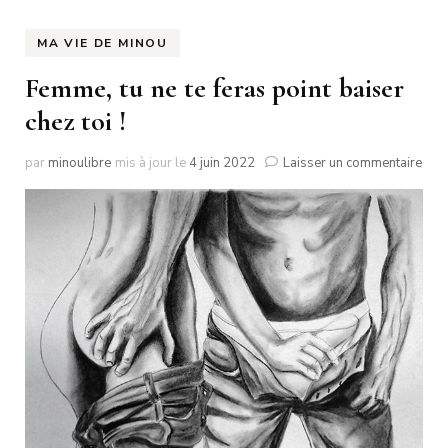
MA VIE DE MINOU
Femme, tu ne te feras point baiser
chez toi !
sur
par
minoulibre
mis à jour le
4 juin 2022
Laisser un commentaire
Fem
tu
ne
te
fera
poin
bais
chez
toi
!