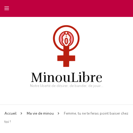
MinouLibre
Notre liberté de désirer, de bander, de jouir…
Accueil
Ma vie de minou
Femme, tu ne te feras point baiser chez
toi !