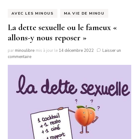
AVEC LES MINOUS
MA VIE DE MINOU
La dette sexuelle ou le fameux «
allons-y nous reposer »
par
minoulibre
mis à jour le
14 décembre 2022
Laisser un
sur
commentaire
La
dette
sexuelle
ou
le
fameux
«
allons-
y
nous
reposer
»