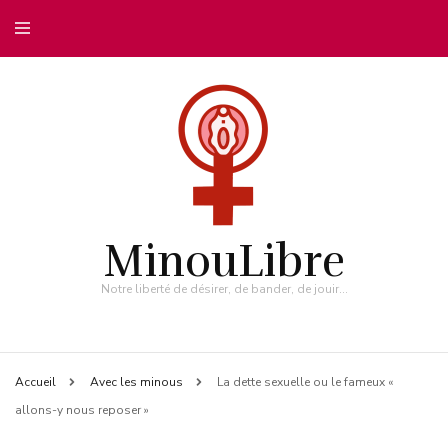
MinouLibre
Notre liberté de désirer, de bander, de jouir…
Accueil
Avec les minous
La dette sexuelle ou le fameux «
allons-y nous reposer »