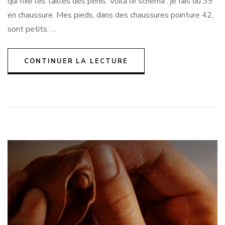
qui fixe les tailles des pénis. Voilà le schéma : je fais du 39
pénis
en chaussure. Mes pieds, dans des chaussures pointure 42,
vous
sont petits. …
semble…
PETIT
CONTINUER LA LECTURE