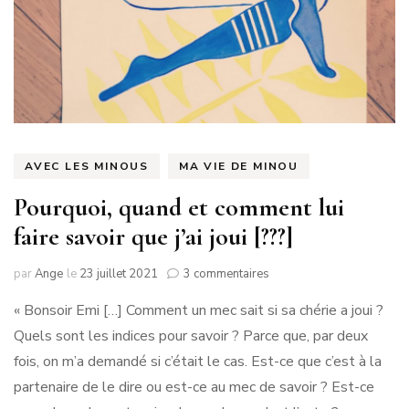
AVEC LES MINOUS
MA VIE DE MINOU
Pourquoi, quand et comment lui
faire savoir que j’ai joui [???]
sur
par
Ange
le
23 juillet 2021
3 commentaires
Pourquoi,
« Bonsoir Emi […] Comment un mec sait si sa chérie a joui ?
quand
et
Quels sont les indices pour savoir ? Parce que, par deux
comment
fois, on m’a demandé si c’était le cas. Est-ce que c’est à la
lui
faire
partenaire de le dire ou est-ce au mec de savoir ? Est-ce
savoir