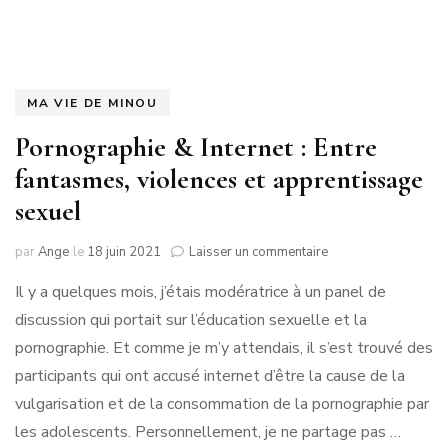
MA VIE DE MINOU
Pornographie & Internet : Entre
fantasmes, violences et apprentissage
sexuel
sur
par
Ange
le
18 juin 2021
Laisser un commentaire
Pornographie
Il y a quelques mois, j’étais modératrice à un panel de
&
Internet
discussion qui portait sur l’éducation sexuelle et la
:
pornographie. Et comme je m’y attendais, il s’est trouvé des
Entre
fantasmes,
participants qui ont accusé internet d’être la cause de la
violences
vulgarisation et de la consommation de la pornographie par
et
les adolescents. Personnellement, je ne partage pas …
apprentissage