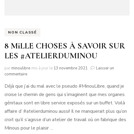
NON CLASSÉ
8 MiLLE CHOSES À SAVOIR SUR
LES #ATELIERDUMINOU
par
minoulibre
mis à jour le
13 novembre 2021
Laisser un
sur
commentaire
8
Déjà que j’ai du mal avec le pseudo #MinouLibre, quand je
MiLLE
CHOSES
croise le chemin de gens qui s’imaginent que mes organes
À
génitaux sont en libre service exposés sur un buffet. Voilà
SAVOIR
SUR
affaire d’ #atelierduminou aussi! Il ne manquerait plus qu’on
LES
croit qu’il s’agisse d’un atelier de travail où on fabrique des
#ATELIERDUMINOU
Minous pour le plaisir …