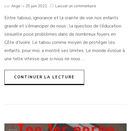
sur
par
Ange
le
25 juin 2021
Laisser un commentaire
Parents/Adultes
Entre tabous, ignorance et la crainte de voir nos enfants
:
Aborder
grandir et s’émanciper de nous ; la question de l’éducation
la
sexuelle pose problèmes dans de nombreux foyers en
question
de
Côte d’Ivoire. Le tabou comme moyen de protéger les
sexualité
enfants, pour moi, a montré ses limites. Le monde évolue à
avec
une telle vitesse que si nous ne nous …
enfants
et
adolescent.e.s.
CONTINUER LA LECTURE