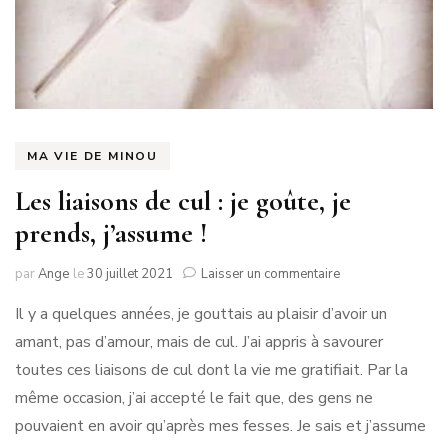
MA VIE DE MINOU
Les liaisons de cul : je goûte, je
prends, j’assume !
sur
par
Ange
le
30 juillet 2021
Laisser un commentaire
Les
Il y a quelques années, je gouttais au plaisir d’avoir un
liaisons
de
amant, pas d’amour, mais de cul. J’ai appris à savourer
cul
toutes ces liaisons de cul dont la vie me gratifiait. Par la
:
je
même occasion, j’ai accepté le fait que, des gens ne
goûte,
pouvaient en avoir qu’après mes fesses. Je sais et j’assume
je