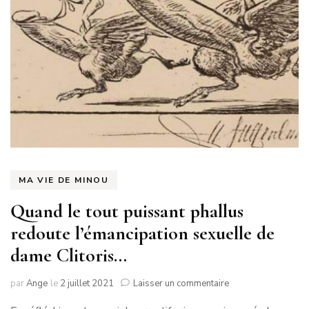
MA VIE DE MINOU
Quand le tout puissant phallus
redoute l’émancipation sexuelle de
dame Clitoris…
sur
par
Ange
le
2 juillet 2021
Laisser un commentaire
Quand