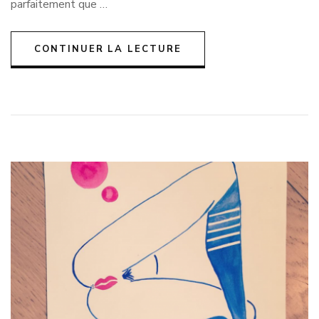
parfaitement que …
prends,
j’assume
!
CONTINUER LA LECTURE