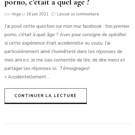
porno, c’était à quel âge ?
sur
par
Ange
le
18 juin 2021
Laisser un commentaire
Question/Réponses
J’ai posé cette question sur mon mur facebook : ton premier
:
Votre
porno, c’était à quel âge ? Avec pour consigne de spécifier
premier
si cette expérience était accidentelle ou voulu. J’ai
porno,
c’était
particulièrement aimé l’honnêteté dans les réponses de
à
mes ami.e.s. Je me suis contentée de lire, de dire merci et
quel
partager les réponses ici. Témoignages!
âge
?
« Accidentellement …
CONTINUER LA LECTURE