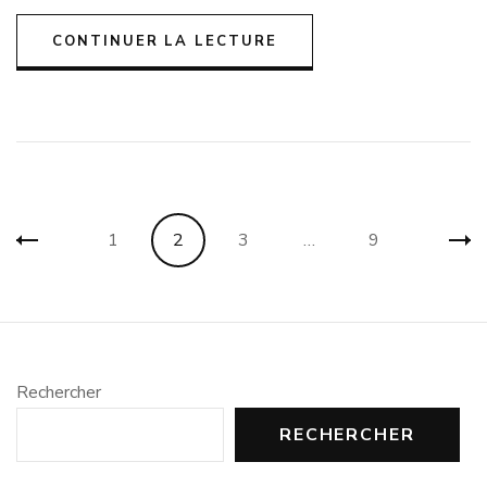
CONTINUER LA LECTURE
Pagination
Page
Page
Page
Page
1
2
3
…
9
des
publications
Rechercher
RECHERCHER