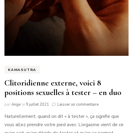
KAMASUTRA
Clitoridienne externe, voici 8
positions sexuelles à tester – en duo
sur
par
Ange
le
9 juillet 2021
Laisser un commentaire
Clitoridienne
Naturellement, quand on dit « à tester », ça signifie que
externe,
voici
vous allez prendre votre pied avec. L’orgasme vient de ce
8