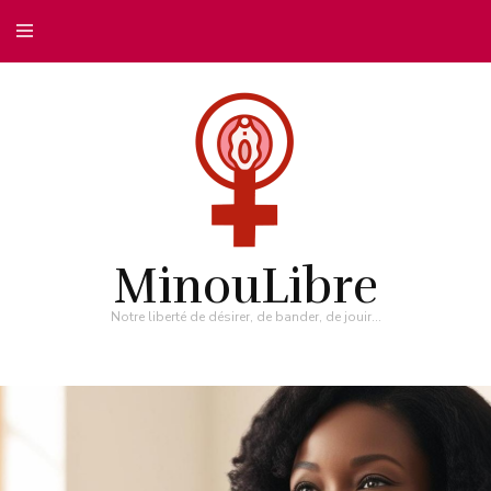
MinouLibre
Notre liberté de désirer, de bander, de jouir…