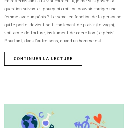
En réfléchissant au « viol correctif », je me suis posée la
le
tout
question suivante : pourquoi croit-on pouvoir corriger une
puissant
femme avec un pénis ? Le sexe, en fonction de la personne
phallus
redoute
qui le porte, devient soit, contenant de plaisir (le vagin),
l’émancipation
soit arme de torture, instrument de coercition (le pénis).
sexuelle
Pourtant, dans l’autre sens, quand un homme est …
de
dame
Clitoris…
CONTINUER LA LECTURE