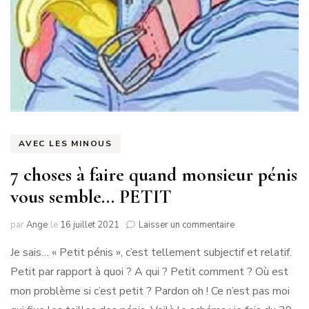
AVEC LES MINOUS
7 choses à faire quand monsieur pénis
vous semble… PETIT
sur
par
Ange
le
16 juillet 2021
Laisser un commentaire
7
Je sais… « Petit pénis », c’est tellement subjectif et relatif.
choses
à
Petit par rapport à quoi ? A qui ? Petit comment ? Où est
faire
mon problème si c’est petit ? Pardon oh ! Ce n’est pas moi
quand
monsieur