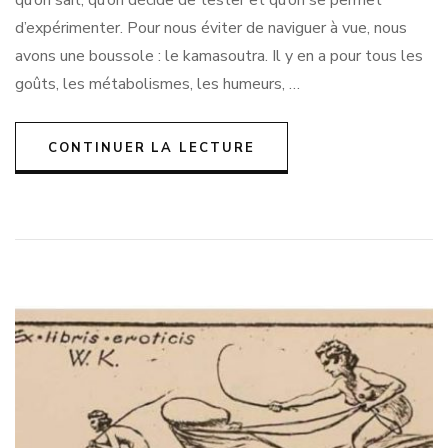
qu’on sait, qu’on décide de tester et qu’on se permet
positions
sexuelles
d’expérimenter. Pour nous éviter de naviguer à vue, nous
à
avons une boussole : le kamasoutra. Il y en a pour tous les
tester
goûts, les métabolismes, les humeurs, …
–
en
duo
CONTINUER LA LECTURE