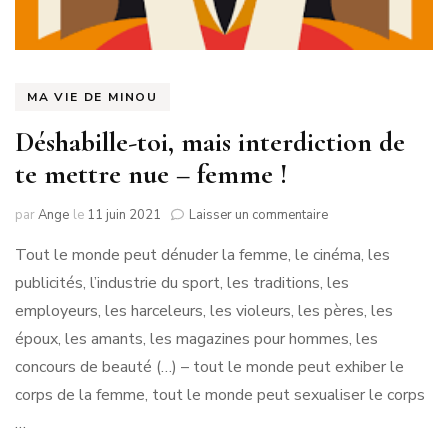
MA VIE DE MINOU
Déshabille-toi, mais interdiction de
te mettre nue – femme !
sur
par
Ange
le
11 juin 2021
Laisser un commentaire
Déshabille-
Tout le monde peut dénuder la femme, le cinéma, les
toi,
mais
publicités, l’industrie du sport, les traditions, les
interdiction
employeurs, les harceleurs, les violeurs, les pères, les
de
te
époux, les amants, les magazines pour hommes, les
mettre
concours de beauté (…) – tout le monde peut exhiber le
nue
corps de la femme, tout le monde peut sexualiser le corps
–
femme
…
!