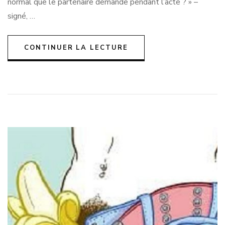
normal que le partenaire demande pendant l’acte ? » –
que
signé, …
j’ai
joui
[???]
CONTINUER LA LECTURE